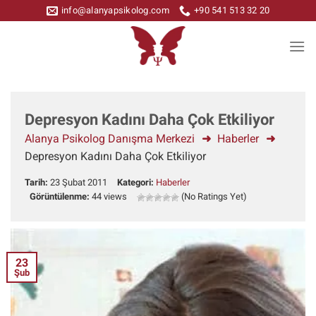
Skip
info@alanyapsikolog.com
+90 541 513 32 20
to
content
Depresyon Kadını Daha Çok Etkiliyor
Alanya Psikolog Danışma Merkezi
Haberler
Depresyon Kadını Daha Çok Etkiliyor
Tarih:
23 Şubat 2011
Kategori:
Haberler
Görüntülenme:
44 views
(No Ratings Yet)
23
Şub