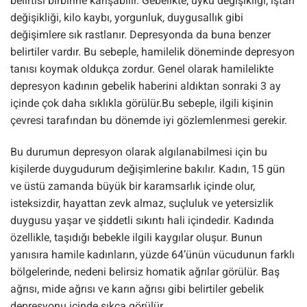
belirtisi birbirine karışabilir. Gebelikte; uyku değişikliği, iştah
değişikliği, kilo kaybı, yorgunluk, duygusallık gibi
değişimlere sık rastlanır. Depresyonda da buna benzer
belirtiler vardır. Bu sebeple, hamilelik döneminde depresyon
tanısı koymak oldukça zordur. Genel olarak hamilelikte
depresyon kadının gebelik haberini aldıktan sonraki 3 ay
içinde çok daha sıklıkla görülür.Bu sebeple, ilgili kişinin
çevresi tarafından bu dönemde iyi gözlemlenmesi gerekir.
Bu durumun depresyon olarak algılanabilmesi için bu
kişilerde duygudurum değişimlerine bakılır. Kadın, 15 gün
ve üstü zamanda büyük bir karamsarlık içinde olur,
isteksizdir, hayattan zevk almaz, suçluluk ve yetersizlik
duygusu yaşar ve şiddetli sıkıntı hali içindedir. Kadında
özellikle, taşıdığı bebekle ilgili kaygılar oluşur. Bunun
yanısıra hamile kadınların, yüzde 64’ünün vücudunun farklı
bölgelerinde, nedeni belirsiz homatik ağrılar görülür. Baş
ağrısı, mide ağrısı ve karın ağrısı gibi belirtiler gebelik
depresyonu içinde sıkça görülür.